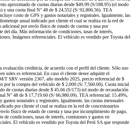
esto aproximado de cuotas diarias desde $49.99 (S/188.95) (el modo
s) y una cuota final N° 48 de $ 24,552 (S/ 92,806.56). TEA
cluye costo de GPS y gastos notariales y registrales. Igualmente, las
etraje anual indicado por cliente el cual se realiza en la red de
adicional por envío físico de estado de cuenta y tasa por
e del día. Más información de condiciones, tasas de interés,
iones. Imágenes referenciales. El vehículo es vendido por Toyota del
luación crediticia, de acuerdo con el perfil del cliente. Sólo uso
 soles es referencial. En caso el cliente desee adquirir el
 M/T SRV versión 2367, año modelo 2025, precio referencial de $
o por la compra del vehículo de $ 2,000 (S/ 7,560.00). Cuota inicial
do de cuotas diarias desde $ 45.66 (S/173) (el modo de recaudación
inal N° 48 de $ 17,719.60 (S/ 66,980.09). TEA referencial: 15.49%,
gastos notariales y registrales. Igualmente, las cuotas mensuales
ado por cliente el cual se realiza en la red de concesionarios
envío físico de estado de cuenta y tasa por incumplimiento de pago,
ón de condiciones, tasas de interés, comisiones y gastos en
nciales. El vehículo es vendido por Toyota del Perú SA que responde