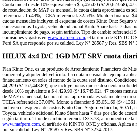
Cuota inicial desde 10% equivalente a $ 5,456.00 (S/ 20,623.68), 47
de recaudación de MAF es mensual, la cuota diaria aproximada es sol
referencial: 15.49%, TCEA referencial: 32.53%. Monto a financiar $49,
cuotas mensuales incluyen el esquema de costos Kinto One: Seguro veh
concesionarios Toyota, vehículo adicional Kinto Share hasta 7 días po
incumplimiento de pago, según tarifario. Tipo de cambio referencial S/
comisiones y gastos en
www.mafperu.com
, el tarifario de KINTO ON
Perú SA que responde por su calidad. Ley N° 28587 y Res. SBS N° 
HILUX 4x4 D/C 1GD M/T SRV cuota diaria
Plan Kinto One, es un producto de Arrendamiento Financiero de Mitsu
comercial y alquiler del vehículo. La cuota mensual del ejemplo aplica
financiamiento en soles el monto de la cuota será distinto. Condici
44,299 (S/ 167,448.89), que incluye bonos que se descuentan solo del 
desde 10% equivalente a $ 4,429.90 (S/ 16,745.02), 47 cuotas mensua
de MAF es mensual, la cuota diaria aproximada es solamente en un sup
TCEA referencial: 37.06%. Monto a financiar $ 35,051.69 (S/ 41361.00)
incluyen el esquema de costos Kinto One: Seguro vehicular, SOAT, imp
Toyota, vehículo adicional Kinto Share hasta 7 días por año de acuer
según tarifario. Tipo de cambio referencial S/ 3.78, al momento de la 
www.mafperu.com
, el tarifario de KINTO ONE y oficinas. Aplica a
por su calidad. Ley N° 28587 y Res. SBS N° 3274-2017.