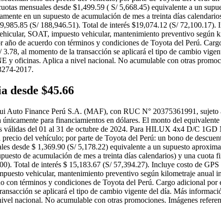
 cuotas mensuales desde $1,499.59 ( S/ 5,668.45) equivalente a un supu
amente en un supuesto de acumulación de mes a treinta días calendario
985.85 (S/ 188,946.51). Total de interés $19,074.12 (S/ 72,100.17). In
icular, SOAT, impuesto vehicular, mantenimiento preventivo según kilom
r año de acuerdo con términos y condiciones de Toyota del Perú. Cargo 
 3.78, al momento de la transacción se aplicará el tipo de cambio vigent
E y oficinas. Aplica a nivel nacional. No acumulable con otras promoc
3274-2017.
 desde $45.66
i Auto Finance Perú S.A. (MAF), con RUC N° 20375361991, sujeto a eva
 únicamente para financiamientos en dólares. El monto del equivalente en
ones válidas del 01 al 31 de octubre de 2024. Para HILUX 4x4 D/C 1GD
precio del vehículo; por parte de Toyota del Perú: un bono de descuent
les desde $ 1,369.90 (S/ 5,178.22) equivalente a un supuesto aproxima
uesto de acumulación de mes a treinta días calendarios) y una cuota f
. Total de interés $ 15,183.67 (S/ 57,394.27). Incluye costo de GPS y 
uesto vehicular, mantenimiento preventivo según kilometraje anual indic
do con términos y condiciones de Toyota del Perú. Cargo adicional por 
transacción se aplicará el tipo de cambio vigente del día. Más informaci
 nivel nacional. No acumulable con otras promociones. Imágenes refere