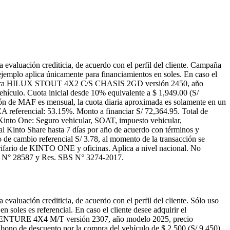
aluación crediticia, de acuerdo con el perfil del cliente. Campaña
jemplo aplica únicamente para financiamientos en soles. En caso el
 2024. Para HILUX STOUT 4X2 C/S CHASIS 2GD versión 2450, año
ehículo. Cuota inicial desde 10% equivalente a $ 1,949.00 (S/
ión de MAF es mensual, la cuota diaria aproximada es solamente en un
A referencial: 53.15%. Monto a financiar S/ 72,364.95. Total de
s Kinto One: Seguro vehicular, SOAT, impuesto vehicular,
nal Kinto Share hasta 7 días por año de acuerdo con términos y
o de cambio referencial S/ 3.78, al momento de la transacción se
tarifario de KINTO ONE y oficinas. Aplica a nivel nacional. No
Ley N° 28587 y Res. SBS N° 3274-2017.
luación crediticia, de acuerdo con el perfil del cliente. Sólo uso
 soles es referencial. En caso el cliente desee adquirir el
 ADVENTURE 4X4 M/T versión 2307, año modelo 2025, precio
n bono de descuento por la compra del vehículo de $ 2,500 (S/ 9,450).