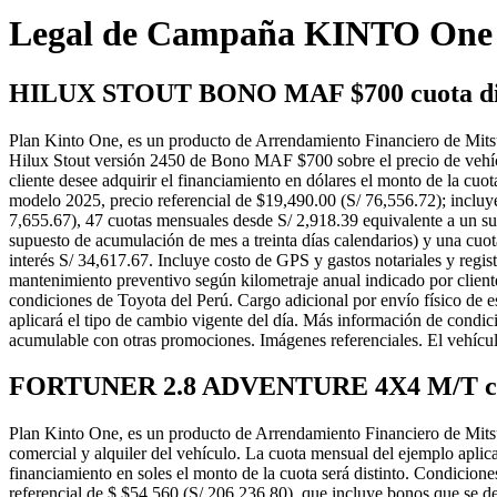
Legal de Campaña KINTO One
HILUX STOUT BONO MAF $700 cuota diar
Plan Kinto One, es un producto de Arrendamiento Financiero de Mits
Hilux Stout versión 2450 de Bono MAF $700 sobre el precio de vehícul
cliente desee adquirir el financiamiento en dólares el monto de la
modelo 2025, precio referencial de $19,490.00 (S/ 76,556.72); incluy
7,655.67), 47 cuotas mensuales desde S/ 2,918.39 equivalente a un s
supuesto de acumulación de mes a treinta días calendarios) y una cuo
interés S/ 34,617.67. Incluye costo de GPS y gastos notariales y regi
mantenimiento preventivo según kilometraje anual indicado por cliente
condiciones de Toyota del Perú. Cargo adicional por envío físico de e
aplicará el tipo de cambio vigente del día. Más información de condici
acumulable con otras promociones. Imágenes referenciales. El vehíc
FORTUNER 2.8 ADVENTURE 4X4 M/T cuot
Plan Kinto One, es un producto de Arrendamiento Financiero de Mitsu
comercial y alquiler del vehículo. La cuota mensual del ejemplo aplica
financiamiento en soles el monto de la cuota será distinto. Cond
referencial de $ $54,560 (S/ 206,236.80), que incluye bonos que se de