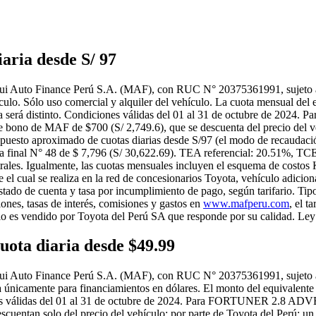
ia desde S/ 97
ui Auto Finance Perú S.A. (MAF), con RUC N° 20375361991, sujeto a ev
o. Sólo uso comercial y alquiler del vehículo. La cuota mensual del e
 cuota será distinto. Condiciones válidas del 01 al 31 de octubre de
e bono de MAF de $700 (S/ 2,749.6), que se descuenta del precio del v
upuesto aproximado de cuotas diarias desde S/97 (el modo de recaudac
ta final N° 48 de $ 7,796 (S/ 30,622.69). TEA referencial: 20.51%, TCE
strales. Igualmente, las cuotas mensuales incluyen el esquema de costo
 el cual se realiza en la red de concesionarios Toyota, vehículo adicio
stado de cuenta y tasa por incumplimiento de pago, según tarifario. Tip
ones, tasas de interés, comisiones y gastos en
www.mafperu.com
, el 
ulo es vendido por Toyota del Perú SA que responde por su calidad. 
a diaria desde $49.99
i Auto Finance Perú S.A. (MAF), con RUC N° 20375361991, sujeto a eva
 únicamente para financiamientos en dólares. El monto del equivalente en
iciones válidas del 01 al 31 de octubre de 2024. Para FORTUNER 2.8
scuentan solo del precio del vehículo; por parte de Toyota del Perú: u