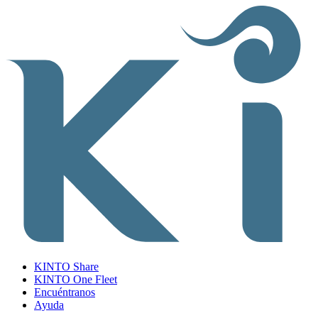
KINTO Share
KINTO One Fleet
Encuéntranos
Ayuda