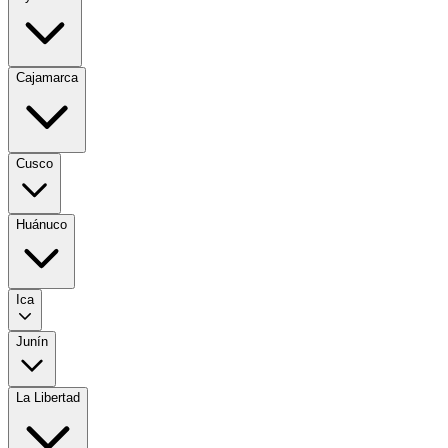
Cajamarca
Cusco
Huánuco
Ica
Junín
La Libertad