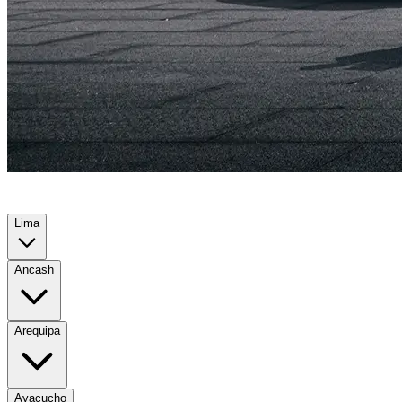
Lima
Ancash
Arequipa
Ayacucho