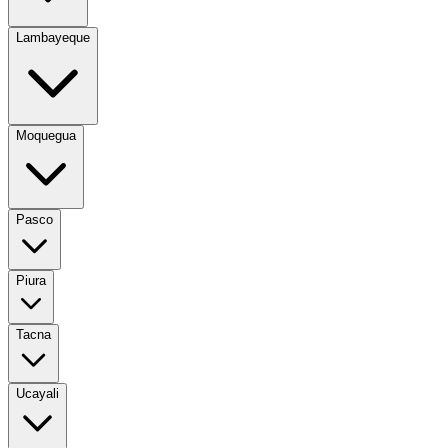
Lambayeque
Moquegua
Pasco
Piura
Tacna
Ucayali