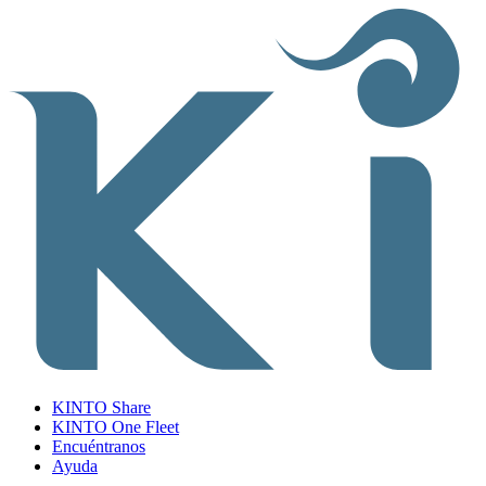
KINTO Share
KINTO One Fleet
Encuéntranos
Ayuda