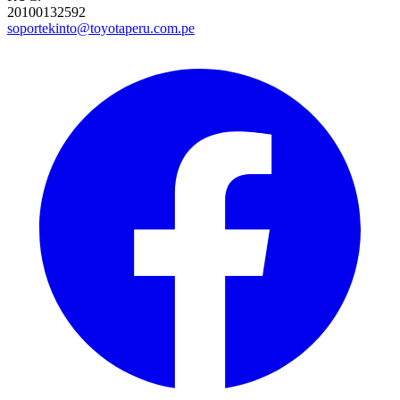
20100132592
soportekinto@toyotaperu.com.pe