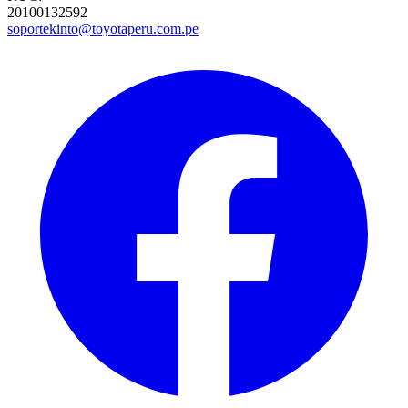
20100132592
soportekinto@toyotaperu.com.pe