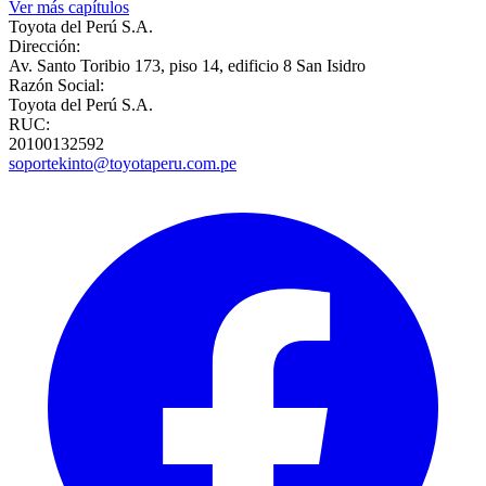
Ver más capítulos
Toyota del Perú S.A.
Dirección:
Av. Santo Toribio 173, piso 14, edificio 8 San Isidro
Razón Social:
Toyota del Perú S.A.
RUC:
20100132592
soportekinto@toyotaperu.com.pe